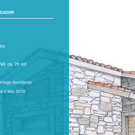
IGADOR
tra
A: ca. 70 m2
enega dovoljenja
 v letu 2016