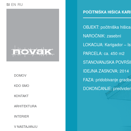
SI
EN
RU
POČITNIŠKA HIŠICA KAR
OBJEKT: počitniška hišica
NAROČNIK: zasebni
LOKACIJA: Karigador – Is
PARCELA: ca. 450 m2
STANOVANJSKA POVRŠIN
IDEJNA ZASNOVA: 2014
DOMOV
FAZA: pridobivanje gradb
KDO SMO
DOKONČANJE: predvideno
KONTAKT
ARHITEKTURA
INTERIER
V NASTAJANJU